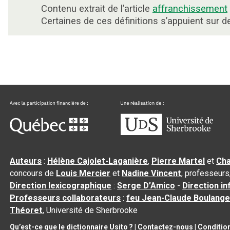
Contenu extrait de l’article
affranchissement
Certaines de ces définitions s’appuient sur
Auteurs
:
Hélène Cajolet-Laganière
,
Pierre Martel
et
Cha
concours de
Louis Mercier
et
Nadine Vincent
, professeurs
Direction lexicographique
:
Serge D’Amico
-
Direction i
Professeurs collaborateurs
:
feu Jean-Claude Boulange
Théoret
, Université de Sherbrooke
Qu’est-ce que le dictionnaire Usito ?
|
Contactez-nous
|
Condition