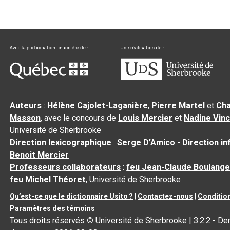
Auteurs
:
Hélène Cajolet-Laganière
,
Pierre Martel
et
Cha
Masson
, avec le concours de
Louis Mercier
et
Nadine Vin
Université de Sherbrooke
Direction lexicographique
:
Serge D’Amico
-
Direction i
Benoit Mercier
Professeurs collaborateurs
:
feu Jean-Claude Boulange
feu Michel Théoret
, Université de Sherbrooke
Qu’est-ce que le dictionnaire Usito ?
|
Contactez-nous
|
Condition
Paramètres des témoins
Tous droits réservés
©
Université de Sherbrooke |
3.2.2
- Der