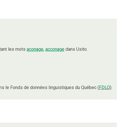
tant les mots
aconage
,
acconage
dans Usito.
s le Fonds de données linguistiques du Québec (
FDLQ
).