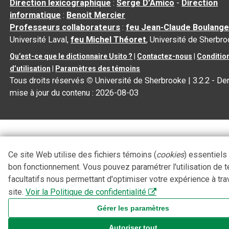
Direction lexicographique
:
Serge D’Amico
-
Direction
informatique
:
Benoit Mercier
Professeurs collaborateurs
:
feu Jean-Claude Boulange
Université Laval,
feu Michel Théoret
, Université de Sherbr
Qu’est-ce que le dictionnaire Usito ?
|
Contactez-nous
|
Conditio
d’utilisation
|
Paramètres des témoins
Tous droits réservés
©
Université de Sherbrooke |
3.2.2
- Der
mise à jour du contenu :
2026-08-03
Ce site Web utilise des fichiers témoins (
cookies
) essentiels
bon fonctionnement. Vous pouvez paramétrer l'utilisation de 
facultatifs nous permettant d'optimiser votre expérience à tra
site.
Voir la Politique de confidentialité
Gérer les paramètres
Autoriser tout