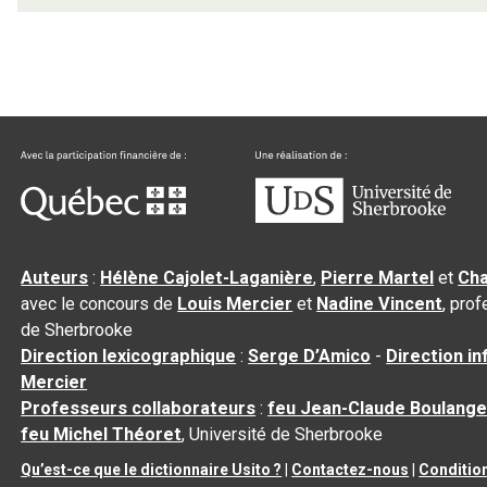
Auteurs
:
Hélène Cajolet-Laganière
,
Pierre Martel
et
Cha
avec le concours de
Louis Mercier
et
Nadine Vincent
, pro
de Sherbrooke
Direction lexicographique
:
Serge D’Amico
-
Direction i
Mercier
Professeurs collaborateurs
:
feu Jean-Claude Boulange
feu Michel Théoret
, Université de Sherbrooke
Qu’est-ce que le dictionnaire Usito ?
|
Contactez-nous
|
Condition