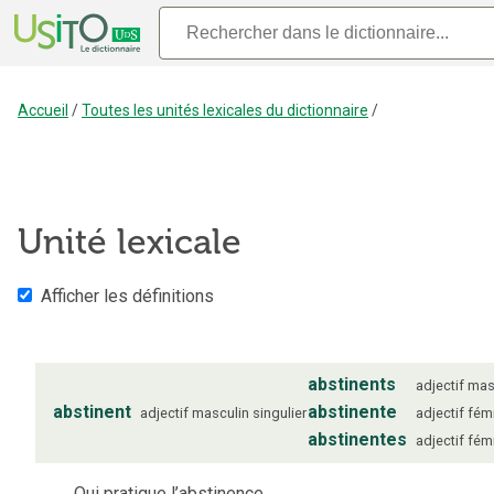
Accueil
/
Toutes les unités lexicales du dictionnaire
/
Unité lexicale
Afficher les définitions
abstinents
adjectif
mas
abstinent
abstinente
adjectif
masculin
singulier
adjectif
fém
abstinentes
adjectif
fém
Qui pratique l’abstinence.