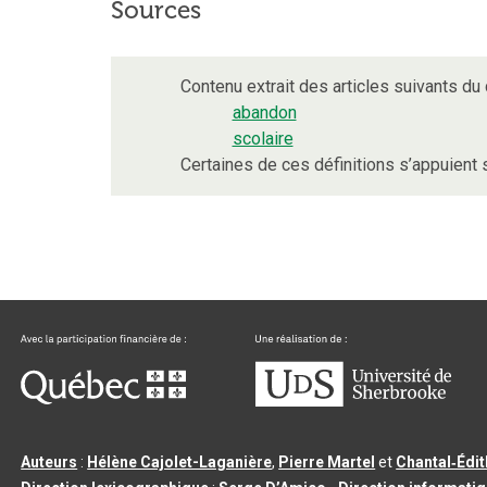
Sources
Contenu extrait des articles suivants du d
abandon
scolaire
Certaines de ces définitions s’appuient
Auteurs
:
Hélène Cajolet-Laganière
,
Pierre Martel
et
Chantal‑Édi