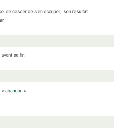
ose, de cesser de s’en occuper
;
son résultat.
er.
avant sa fin.
e «
abandon
»