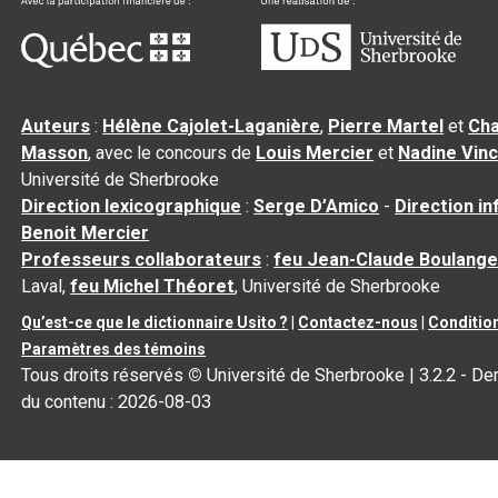
Auteurs
:
Hélène Cajolet-Laganière
,
Pierre Martel
et
Cha
Masson
, avec le concours de
Louis Mercier
et
Nadine Vin
Université de Sherbrooke
Direction lexicographique
:
Serge D’Amico
-
Direction i
Benoit Mercier
Professeurs collaborateurs
:
feu Jean-Claude Boulange
Laval,
feu Michel Théoret
, Université de Sherbrooke
Qu’est-ce que le dictionnaire Usito ?
|
Contactez-nous
|
Condition
Paramètres des témoins
Tous droits réservés
©
Université de Sherbrooke |
3.2.2
- Der
du contenu :
2026-08-03