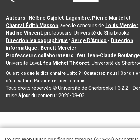
Auteurs
:
Hélène Cajolet-Laganière
,
Pierre Martel
et
Chantal‑Édith Masson
, avec le concours de
Louis Mercier
Nadine Vincent
, professeurs, Université de Sherbrooke
Direction lexicographique
:
Serge D’Amico
-
Direction
informatique
:
Benoit Mercier
Professeurs collaborateurs
:
feu Jean-Claude Boulange
Université Laval,
feu Michel Théoret
, Université de Sherbr
Qu’est-ce que le dictionnaire Usito ?
|
Contactez-nous
|
Conditio
d’utilisation
|
Paramètres des témoins
Tous droits réservés
©
Université de Sherbrooke |
3.2.2
- Der
mise à jour du contenu :
2026-08-03
Ce site Web utilise des fichiers témoins (
cookies
) essentiels