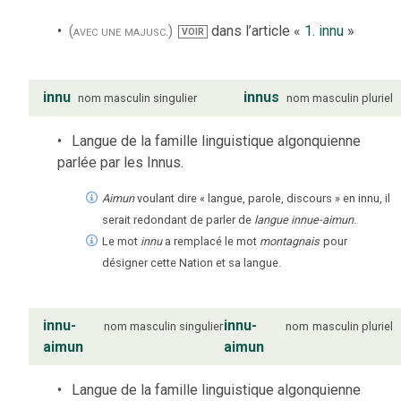
(avec une majusc.)
dans l’article «
1. innu
»
VOIR
innu
innus
nom
masculin
singulier
nom
masculin
pluriel
Langue de la famille linguistique algonquienne
parlée par les Innus.
Aimun
voulant dire « langue, parole, discours » en innu, il
serait redondant de parler de
langue innue-aimun
.
Le mot
innu
a remplacé le mot
montagnais
pour
désigner cette Nation et sa langue.
innu-
innu-
nom
masculin
singulier
nom
masculin
pluriel
aimun
aimun
Langue de la famille linguistique algonquienne