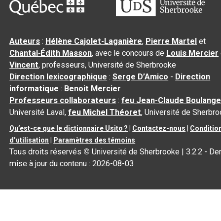
Auteurs
:
Hélène Cajolet-Laganière
,
Pierre Martel
et
Chantal‑Édith Masson
, avec le concours de
Louis Mercier
Vincent
, professeurs, Université de Sherbrooke
Direction lexicographique
:
Serge D’Amico
-
Direction
informatique
:
Benoit Mercier
Professeurs collaborateurs
:
feu Jean-Claude Boulange
Université Laval,
feu Michel Théoret
, Université de Sherbr
Qu’est-ce que le dictionnaire Usito ?
|
Contactez-nous
|
Conditio
d’utilisation
|
Paramètres des témoins
Tous droits réservés
©
Université de Sherbrooke |
3.2.2
- Der
mise à jour du contenu :
2026-08-03