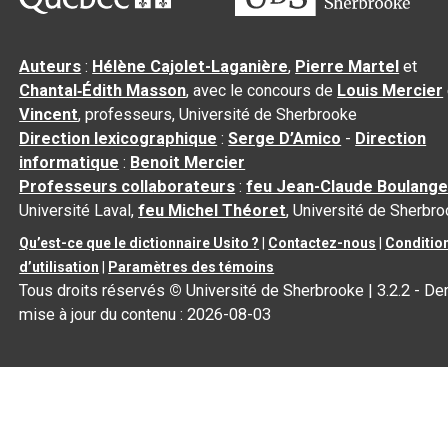
Auteurs
:
Hélène Cajolet-Laganière
,
Pierre Martel
et
Chantal‑Édith Masson
, avec le concours de
Louis Mercier
Vincent
, professeurs, Université de Sherbrooke
Direction lexicographique
:
Serge D’Amico
-
Direction
informatique
:
Benoit Mercier
Professeurs collaborateurs
:
feu Jean-Claude Boulange
Université Laval,
feu Michel Théoret
, Université de Sherbr
Qu’est-ce que le dictionnaire Usito ?
|
Contactez-nous
|
Conditio
d’utilisation
|
Paramètres des témoins
Tous droits réservés
©
Université de Sherbrooke |
3.2.2
- Der
mise à jour du contenu :
2026-08-03