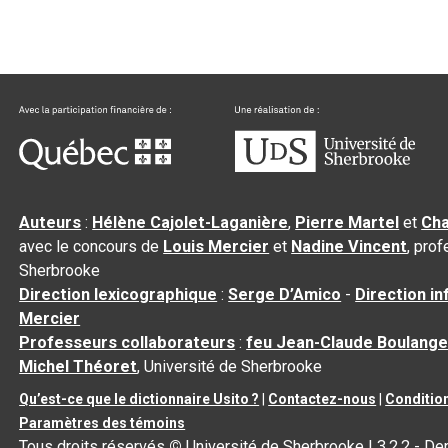
Auteurs
:
Hélène Cajolet-Laganière
,
Pierre Martel
et
Cha
avec le concours de
Louis Mercier
et
Nadine Vincent
, pro
Sherbrooke
Direction lexicographique
:
Serge D’Amico
-
Direction i
Mercier
Professeurs collaborateurs
:
feu Jean-Claude Boulange
Michel Théoret
, Université de Sherbrooke
Qu’est-ce que le dictionnaire Usito ?
|
Contactez-nous
|
Condition
Paramètres des témoins
Tous droits réservés
©
Université de Sherbrooke |
3.2.2
- Der