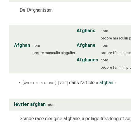
De l’Afghanistan.
Afghans
nom
propre
masculin
p
Afghan
Afghane
nom
nom
propre
masculin
singulier
propre
féminin
si
Afghanes
nom
propre
féminin
plu
(avec une majusc.)
dans l’article «
afghan
»
VOIR
lévrier afghan
nom
Grande race d’origine afghane, à pelage très long et so