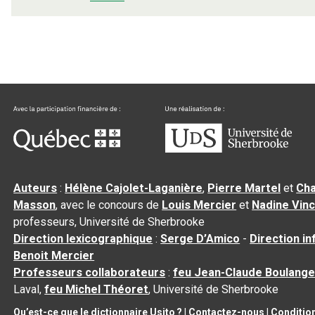
Auteurs
:
Hélène Cajolet-Laganière
,
Pierre Martel
et
Cha
Masson
, avec le concours de
Louis Mercier
et
Nadine Vin
professeurs, Université de Sherbrooke
Direction lexicographique
:
Serge D’Amico
-
Direction i
Benoit Mercier
Professeurs collaborateurs
:
feu Jean-Claude Boulange
Laval,
feu Michel Théoret
, Université de Sherbrooke
Qu’est-ce que le dictionnaire Usito ?
|
Contactez-nous
|
Condition