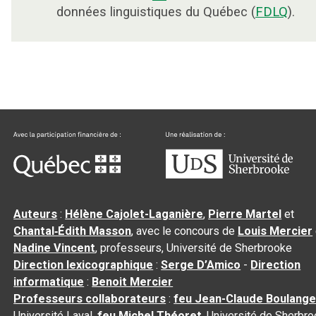
données linguistiques du Québec (
FDLQ
).
Auteurs
:
Hélène Cajolet-Laganière
,
Pierre Martel
et
Chantal‑Édith Masson
, avec le concours de
Louis Mercier
Nadine Vincent
, professeurs, Université de Sherbrooke
Direction lexicographique
:
Serge D’Amico
-
Direction
informatique
:
Benoit Mercier
Professeurs collaborateurs
:
feu Jean-Claude Boulange
Université Laval,
feu Michel Théoret
, Université de Sherbr