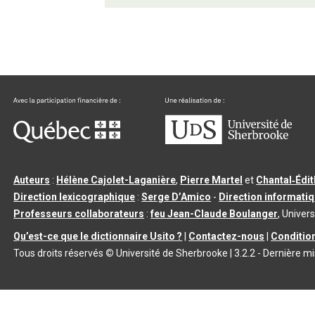
Auteurs
:
Hélène Cajolet-Laganière
,
Pierre Martel
et
Chantal‑Édi
Direction lexicographique
:
Serge D’Amico
-
Direction informati
Professeurs collaborateurs
:
feu Jean-Claude Boulanger
, Univers
Qu’est-ce que le dictionnaire Usito ?
|
Contactez-nous
|
Condition
Tous droits réservés
©
Université de Sherbrooke |
3.2.2
- Dernière mi