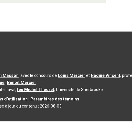
th Masson
, avec le concours de
Louis Mercier
et
Nadine Vincent
, prof
que
:
Benoit Mercier
ité Laval,
feu Michel Théoret
, Université de Sherbrooke
s d’utilisation
|
Paramètres des témoins
se à jour du contenu :
2026-08-03