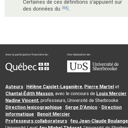
Certaines de ces définitions s’appuient sur
des données du
.
Auteurs
:
Hélène Cajolet-Laganière
,
Pierre Martel
et
Chantal‑Édith Masson
, avec le concours de
Louis Mercier
Nadine Vincent
, professeurs, Université de Sherbrooke
Direction lexicographique
:
Serge D’Amico
-
Direction
informatique
:
Benoit Mercier
Professeurs collaborateurs
:
feu Jean-Claude Boulange
Université Laval,
feu Michel Théoret
, Université de Sherbr