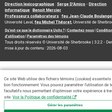
Direction lexicographique
:
Serge D’Amico
-
Direction
informatique
:
Benoit Mercier
Professeurs collaborateurs
:
feu Jean-Claude Boulange
Université Laval,
feu Michel Théoret
, Université de Sherbr
Qu’est-ce que le dictionnaire Usito ?
|
Contactez-nous
|
Conditio
d’utilisation
|
Paramètres des témoins
Tous droits réservés
©
Université de Sherbrooke |
3.2.2
- Der
mise à jour du contenu :
2026-08-03
Ce site Web utilise des fichiers témoins (
cookies
) essentiels
bon fonctionnement. Vous pouvez paramétrer l'utilisation de 
facultatifs nous permettant d'optimiser votre expérience à tra
site.
Voir la Politique de confidentialité
Gérer les paramètres