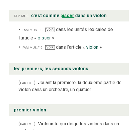
fam.
mus.
c’est comme
pisser
dans un violon
fam.
mus.
fig.
dans les unités lexicales de
VOIR
l’article «
pisser
»
fam.
mus.
fig.
dans l’article «
violon
»
VOIR
les premiers, les seconds violons
(par ext.)
Jouant la première, la deuxième partie de
violon dans un orchestre, un quatuor.
premier violon
(par ext.)
Violoniste qui dirige les violons dans un