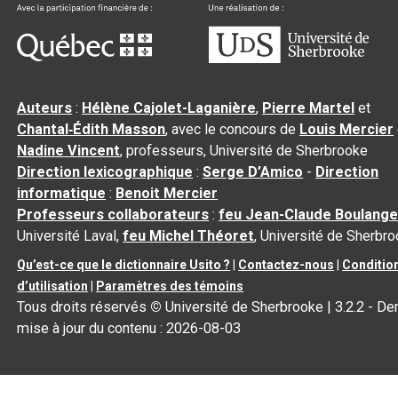
Auteurs
:
Hélène Cajolet-Laganière
,
Pierre Martel
et
Chantal‑Édith Masson
, avec le concours de
Louis Mercier
Nadine Vincent
, professeurs, Université de Sherbrooke
Direction lexicographique
:
Serge D’Amico
-
Direction
informatique
:
Benoit Mercier
Professeurs collaborateurs
:
feu Jean-Claude Boulange
Université Laval,
feu Michel Théoret
, Université de Sherbr
Qu’est-ce que le dictionnaire Usito ?
|
Contactez-nous
|
Conditio
d’utilisation
|
Paramètres des témoins
Tous droits réservés
©
Université de Sherbrooke |
3.2.2
- Der
mise à jour du contenu :
2026-08-03