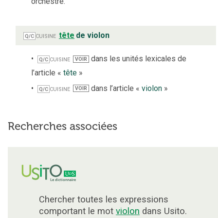
orchestre.
cuisine
tête
de violon
Q/C
cuisine
dans les unités lexicales de
VOIR
Q/C
l’article «
tête
»
cuisine
dans l’article «
violon
»
VOIR
Q/C
Recherches associées
Chercher toutes les expressions
comportant le mot
violon
dans Usito.