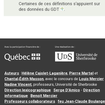
Certaines de ces définitions s’appuient sur
des données du GDT
.
Auteurs
:
Hélène Cajolet-Laganière
,
Pierre Martel
et
Chantal‑Édith Masson
, avec le concours de
Louis Mercier
Nadine Vincent
, professeurs, Université de Sherbrooke
Direction lexicographique
:
Serge D’Amico
-
Direction
informatique
:
Benoit Mercier
Professeurs collaborateurs
:
feu Jean-Claude Boulange