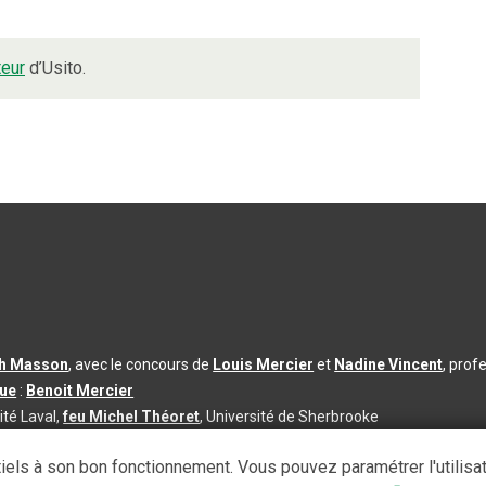
teur
d’Usito.
th Masson
, avec le concours de
Louis Mercier
et
Nadine Vincent
, prof
que
:
Benoit Mercier
ité Laval,
feu Michel Théoret
, Université de Sherbrooke
s d’utilisation
|
Paramètres des témoins
iels à son bon fonctionnement. Vous pouvez paramétrer l'utilisa
se à jour du contenu :
2026-08-03