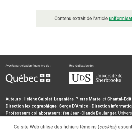
Contenu extrait de l’article
uniformisa
Auteurs
:
Hélène Cajolet-Laganière
,
Pierre Martel
et
Chantal‑Édi
Direction lexicographique
:
Serge D’Amico
-
Direction informati
Professeurs collaborateurs
:
feu Jean-Claude Boulanger
, Univers
Qu’est-ce que le dictionnaire Usito ?
|
Contactez-nous
|
Condition
Ce site Web utilise des fichiers témoins (
cookies
) essent
Tous droits réservés
©
Université de Sherbrooke |
3.2.2
- Dernière mi