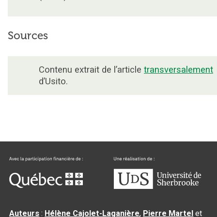
Sources
Contenu extrait de l’article
transversalement
d’Usito.
Auteurs
:
Hélène Cajolet-Laganière
,
Pierre Martel
et