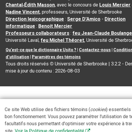
Chantal‑Édith Masson
, avec le concours de
Louis Mercier
Nadine Vincent
, professeurs, Université de Sherbrooke
Direction lexicographique
:
Serge D’Amico
-
Direction
informatique
:
Benoit Mercier
Professeurs collaborateurs
:
feu Jean-Claude Boulange
Université Laval,
feu Michel Théoret
, Université de Sherbr
Qu’est-ce que le dictionnaire Usito ?
|
Contactez-nous
|
Conditio
d’utilisation
|
Paramètres des témoins
Tous droits réservés
©
Université de Sherbrooke |
3.2.2
- Der
mise à jour du contenu :
2026-08-03
Ce site Web utilise des fichiers témoins (
cookies
) essentiels
bon fonctionnement. Vous pouvez paramétrer l'utilisation de 
facultatifs nous permettant d'optimiser votre expérience à tra
site.
Voir la Politique de confidentialité