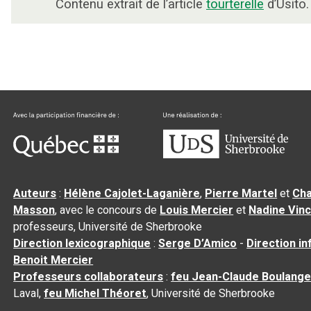
Contenu extrait de l’article
tourterelle
d’Usito.
Auteurs
:
Hélène Cajolet-Laganière
,
Pierre Martel
et
Cha
Masson
, avec le concours de
Louis Mercier
et
Nadine Vin
professeurs, Université de Sherbrooke
Direction lexicographique
:
Serge D’Amico
-
Direction i
Benoit Mercier
Professeurs collaborateurs
:
feu Jean-Claude Boulange
Laval,
feu Michel Théoret
, Université de Sherbrooke