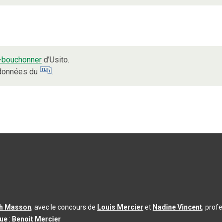
e-bouchonner
d’Usito.
s données du
.
th Masson
, avec le concours de
Louis Mercier
et
Nadine Vincent
, prof
que
:
Benoit Mercier