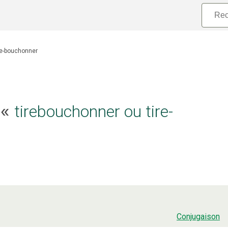
re-bouchonner
e «
tirebouchonner ou tire-
Conjugaison