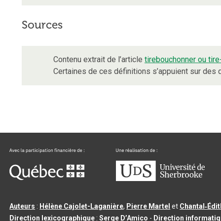
Sources
Contenu extrait de l’article
tirebouchonner ou tir
Certaines de ces définitions s’appuient sur de
Auteurs
:
Hélène Cajolet-Laganière
,
Pierre Martel
et
Chantal‑Édi
Direction lexicographique
:
Serge D’Amico
-
Direction informati