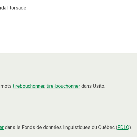
ïdal, torsadé
s mots
tirebouchonner
,
tire-bouchonner
dans Usito.
er
dans le Fonds de données linguistiques du Québec (
FDLQ
).