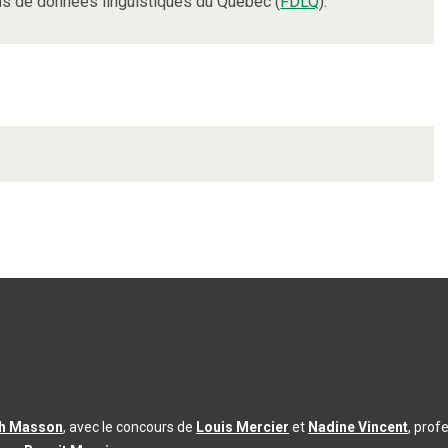
s de données linguistiques du Québec (
FDLQ
).
th Masson
, avec le concours de
Louis Mercier
et
Nadine Vincent
, prof