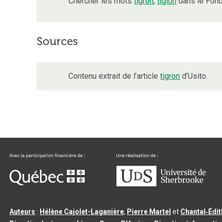
Chercher les mots
tigron
,
tiglon
dans le Fond
Sources
Contenu extrait de l’article
tigron
d’Usito.
Auteurs
:
Hélène Cajolet-Laganière
,
Pierre Martel
et
Chantal‑Édi