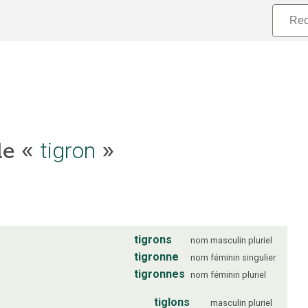
cle «
tigron
»
tigrons
nom
masculin
pluriel
tigronne
nom
féminin
singulier
tigronnes
nom
féminin
pluriel
tiglons
masculin
pluriel