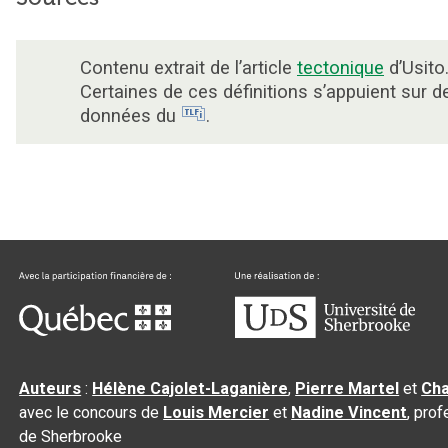
Contenu extrait de l’article
tectonique
d’Usito
Certaines de ces définitions s’appuient sur d
données du
.
Auteurs
:
Hélène Cajolet-Laganière
,
Pierre Martel
et
Cha
avec le concours de
Louis Mercier
et
Nadine Vincent
, pro
de Sherbrooke