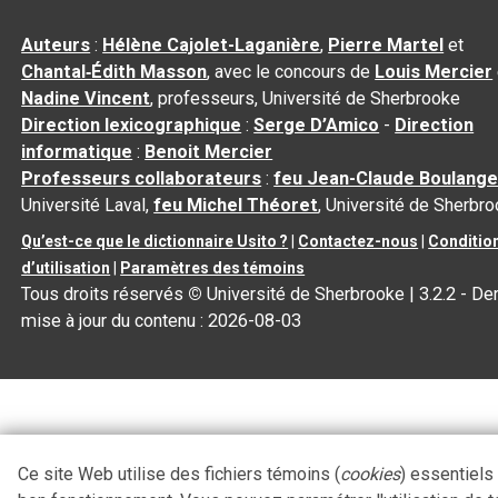
Auteurs
:
Hélène Cajolet-Laganière
,
Pierre Martel
et
Chantal‑Édith Masson
, avec le concours de
Louis Mercier
Nadine Vincent
, professeurs, Université de Sherbrooke
Direction lexicographique
:
Serge D’Amico
-
Direction
informatique
:
Benoit Mercier
Professeurs collaborateurs
:
feu Jean-Claude Boulange
Université Laval,
feu Michel Théoret
, Université de Sherbr
Qu’est-ce que le dictionnaire Usito ?
|
Contactez-nous
|
Conditio
d’utilisation
|
Paramètres des témoins
Tous droits réservés
©
Université de Sherbrooke |
3.2.2
- Der
mise à jour du contenu :
2026-08-03
Ce site Web utilise des fichiers témoins (
cookies
) essentiels