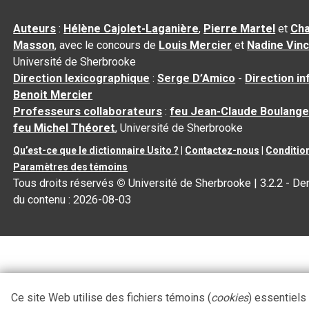
Auteurs
:
Hélène Cajolet-Laganière
,
Pierre Martel
et
Cha
Masson
, avec le concours de
Louis Mercier
et
Nadine Vin
Université de Sherbrooke
Direction lexicographique
:
Serge D’Amico
-
Direction i
Benoit Mercier
Professeurs collaborateurs
:
feu Jean-Claude Boulange
feu Michel Théoret
, Université de Sherbrooke
Qu’est-ce que le dictionnaire Usito ?
|
Contactez-nous
|
Condition
Paramètres des témoins
Tous droits réservés
©
Université de Sherbrooke |
3.2.2
- Der
du contenu :
2026-08-03
Ce site Web utilise des fichiers témoins (
cookies
) essentiels