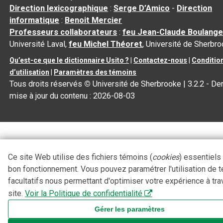
Direction lexicographique
:
Serge D’Amico
-
Direction
informatique
:
Benoit Mercier
Professeurs collaborateurs
:
feu Jean-Claude Boulange
Université Laval,
feu Michel Théoret
, Université de Sherbr
Qu’est-ce que le dictionnaire Usito ?
|
Contactez-nous
|
Conditio
d’utilisation
|
Paramètres des témoins
Tous droits réservés
©
Université de Sherbrooke |
3.2.2
- Der
mise à jour du contenu :
2026-08-03
Ce site Web utilise des fichiers témoins (
cookies
) essentiels
bon fonctionnement. Vous pouvez paramétrer l'utilisation de 
facultatifs nous permettant d'optimiser votre expérience à tra
site.
Voir la Politique de confidentialité
Gérer les paramètres