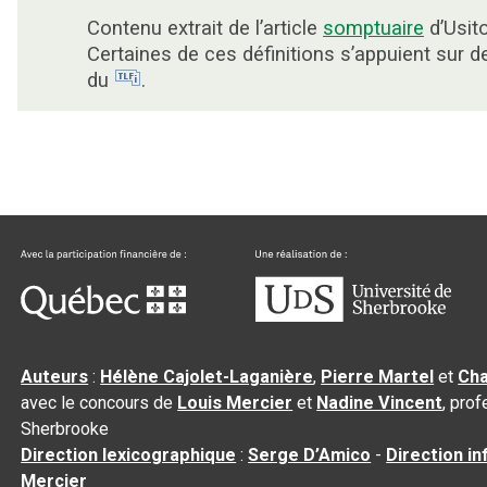
Contenu extrait de l’article
somptuaire
d’Usito
Certaines de ces définitions s’appuient sur 
du
.
Auteurs
:
Hélène Cajolet-Laganière
,
Pierre Martel
et
Cha
avec le concours de
Louis Mercier
et
Nadine Vincent
, pro
Sherbrooke
Direction lexicographique
:
Serge D’Amico
-
Direction i
Mercier