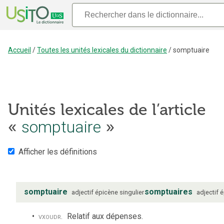
Accueil
/
Toutes les unités lexicales du dictionnaire
/
somptuaire
Unités lexicales de l’article
«
somptuaire
»
Afficher les définitions
somptuaire
somptuaires
adjectif
épicène
singulier
adjectif
é
vx
ou
dr.
Relatif aux dépenses.