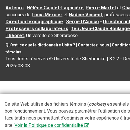
Auteurs
:
Hélène Cajolet-Laganière
,
Pierre Martel
et
Cha
concours de
Louis Mercier
et
Nadine Vincent
, professeurs
Direction lexicographique
:
Serge D’Amico
-
Direction i
Professeurs collaborateurs
:
feu Jean-Claude Boulange
Théoret
, Université de Sherbrooke
Qu’est-ce que le dictionnaire Usito ?
|
Contactez-nous
|
Condition
témoins
Tous droits réservés
©
Université de Sherbrooke |
3.2.2
- Der
2026-08-03
Ce site Web utilise des fichiers témoins (
cookies
) essentiels
bon fonctionnement. Vous pouvez paramétrer l'utilisation de 
facultatifs nous permettant d'optimiser votre expérience à tra
site.
Voir la Politique de confidentialité