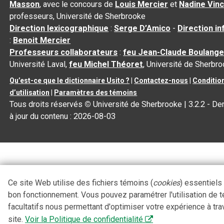
Masson
, avec le concours de
Louis Mercier
et
Nadine Vin
professeurs, Université de Sherbrooke
Direction lexicographique
:
Serge D’Amico
-
Direction i
:
Benoit Mercier
Professeurs collaborateurs
:
feu Jean-Claude Boulange
Université Laval,
feu Michel Théoret
, Université de Sherbr
Qu’est-ce que le dictionnaire Usito ?
|
Contactez-nous
|
Conditio
d’utilisation
|
Paramètres des témoins
Tous droits réservés
©
Université de Sherbrooke |
3.2.2
- De
à jour du contenu :
2026-08-03
Ce site Web utilise des fichiers témoins (
cookies
) essentiels
bon fonctionnement. Vous pouvez paramétrer l'utilisation de 
facultatifs nous permettant d'optimiser votre expérience à tra
site.
Voir la Politique de confidentialité