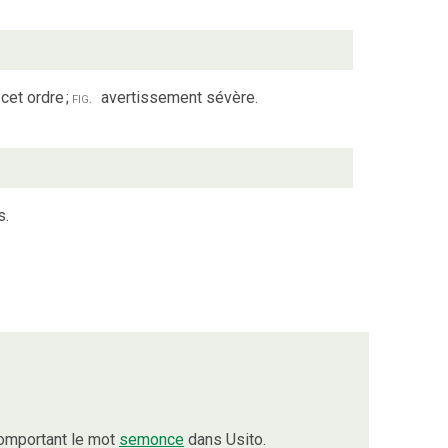
cet ordre
;
fig.
avertissement sévère.
s.
comportant le mot
semonce
dans Usito.