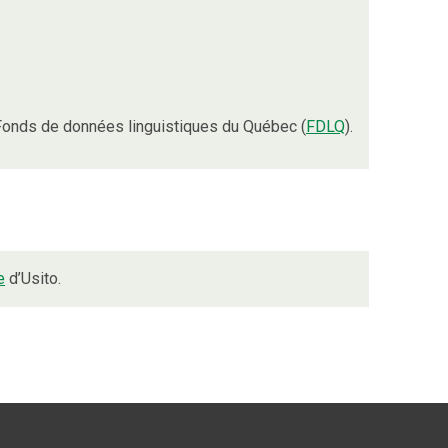
Fonds de données linguistiques du Québec (
FDLQ
).
e
d’Usito.