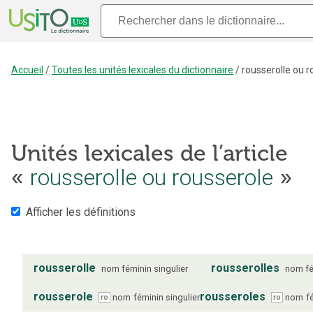
Accueil
/
Toutes les unités lexicales du dictionnaire
/
rousserolle ou r
Unités lexicales de l’article
rousserolle ou rousserole
«
»
Afficher les définitions
rousserolle
rousserolles
nom
féminin
singulier
nom
f
rousserole
rousseroles
nom
féminin
singulier
nom
f
ro
ro