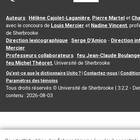
Auteurs
:
Hélène Cajolet-Laganière
,
Pierre Martel
et
Cha
avec le concours de
Louis Mercier
et
Nadine Vincent
, pro
de Sherbrooke
Direction lexicographique
:
Serge D’Amico
-
Direction i
Mercier
Professeurs collaborateurs
:
feu Jean-Claude Boulange
feu Michel Théoret
, Université de Sherbrooke
Qu’est-ce que le dictionnaire Usito ?
|
Contactez-nous
|
Condition
Paramètres des témoins
Tous droits réservés
©
Université de Sherbrooke |
3.2.2
- Der
contenu :
2026-08-03