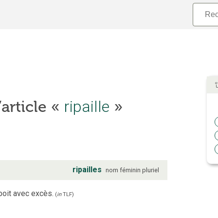
’article «
ripaille
»
ripailles
nom
féminin
pluriel
boit avec excès.
(
in
TLF
)