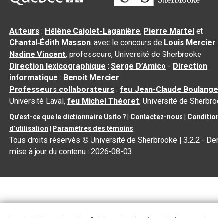
Auteurs
:
Hélène Cajolet-Laganière
,
Pierre Martel
et
Chantal‑Édith Masson
, avec le concours de
Louis Mercier
Nadine Vincent
, professeurs, Université de Sherbrooke
Direction lexicographique
:
Serge D’Amico
-
Direction
informatique
:
Benoit Mercier
Professeurs collaborateurs
:
feu Jean-Claude Boulange
Université Laval,
feu Michel Théoret
, Université de Sherbr
Qu’est-ce que le dictionnaire Usito ?
|
Contactez-nous
|
Conditio
d’utilisation
|
Paramètres des témoins
Tous droits réservés
©
Université de Sherbrooke |
3.2.2
- Der
mise à jour du contenu :
2026-08-03