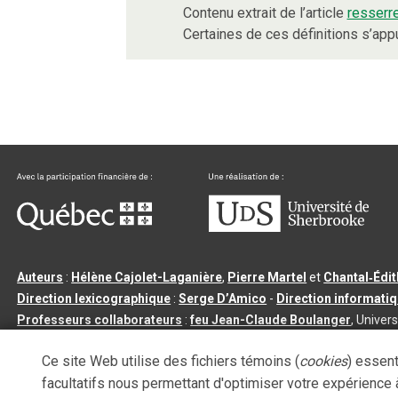
Contenu extrait de l’article
resserr
Certaines de ces définitions s’ap
Auteurs
:
Hélène Cajolet-Laganière
,
Pierre Martel
et
Chantal‑Édi
Direction lexicographique
:
Serge D’Amico
-
Direction informati
Professeurs collaborateurs
:
feu Jean-Claude Boulanger
, Univers
Qu’est-ce que le dictionnaire Usito ?
|
Contactez-nous
|
Condition
Ce site Web utilise des fichiers témoins (
cookies
) essent
Tous droits réservés
©
Université de Sherbrooke |
3.2.2
- Dernière mi
facultatifs nous permettant d'optimiser votre expérience à