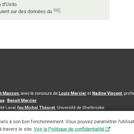
e
d’Usito.
puient sur des données du
.
th Masson
, avec le concours de
Louis Mercier
et
Nadine Vincent
, prof
que
:
Benoit Mercier
ité Laval,
feu Michel Théoret
, Université de Sherbrooke
s d’utilisation
|
Paramètres des témoins
iels à son bon fonctionnement. Vous pouvez paramétrer l'utilisa
se à jour du contenu :
2026-08-03
 travers le site.
Voir la Politique de confidentialité