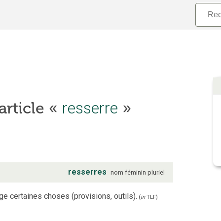
resserre
’article «
»
resserres
nom
féminin
pluriel
ange certaines choses (provisions, outils).
(
in
TLF
)