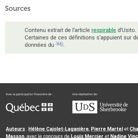
Sources
Contenu extrait de l’article
respirable
d’Usito.
Certaines de ces définitions s’appuient sur d
données du
.
Auteurs
:
Hélène Cajolet-Laganière
,
Pierre Martel
et
Cha
Masson
, avec le concours de
Louis Mercier
et
Nadine Vin