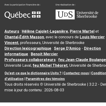
Auteurs
:
Hélène Cajolet-Laganière
,
Pierre Martel
et
Chantal‑Édith Masson
, avec le concours de
Louis Mercier
Vincent
, professeurs, Université de Sherbrooke
Direction lexicographique
:
Serge D’Amico
-
Direction
informatique
:
Benoit Mercier
Professeurs collaborateurs
:
feu Jean-Claude Boulange
Université Laval,
feu Michel Théoret
, Université de Sherbr
Qu’est-ce que le dictionnaire Usito ?
|
Contactez-nous
|
Conditio
d’utilisation
|
Paramètres des témoins
Tous droits réservés
©
Université de Sherbrooke |
3.2.2
- Der
mise à jour du contenu :
2026-08-03