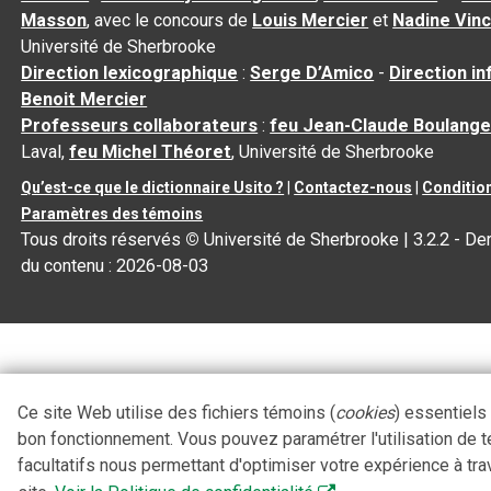
Masson
, avec le concours de
Louis Mercier
et
Nadine Vin
Université de Sherbrooke
Direction lexicographique
:
Serge D’Amico
-
Direction i
Benoit Mercier
Professeurs collaborateurs
:
feu Jean-Claude Boulange
Laval,
feu Michel Théoret
, Université de Sherbrooke
Qu’est-ce que le dictionnaire Usito ?
|
Contactez-nous
|
Condition
Paramètres des témoins
Tous droits réservés
©
Université de Sherbrooke |
3.2.2
- Der
du contenu :
2026-08-03
Ce site Web utilise des fichiers témoins (
cookies
) essentiels
bon fonctionnement. Vous pouvez paramétrer l'utilisation de 
facultatifs nous permettant d'optimiser votre expérience à tra