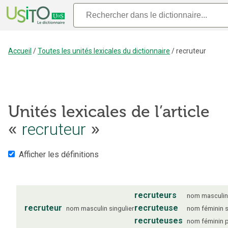
Accueil
/
Toutes les unités lexicales du dictionnaire
/
recruteur
Unités lexicales de l’article
recruteur
«
»
Afficher les définitions
recruteurs
nom
masculi
recruteur
recruteuse
nom
masculin
singulier
nom
féminin
s
recruteuses
nom
féminin
p