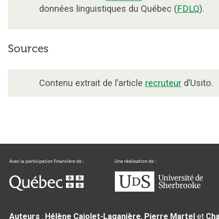
données linguistiques du Québec (
FDLQ
).
Sources
Contenu extrait de l’article
recruteur
d’Usito.
Auteurs
:
Hélène Cajolet-Laganière
,
Pierre Martel
et
Cha