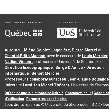
Auteurs
:
Hélène Cajolet-Laganière
,
Pierre Martel
et
Chantal‑Édith Masson
, avec le concours de
Louis Mercier
Nadine Vincent
, professeurs, Université de Sherbrooke
Direction lexicographique
:
Serge D’Amico
-
Direction
informatique
:
Benoit Mercier
Professeurs collaborateurs
:
feu Jean-Claude Boulange
Université Laval,
feu Michel Théoret
, Université de Sherbr
Qu’est-ce que le dictionnaire Usito ?
|
Contactez-nous
|
Conditio
d’utilisation
|
Paramètres des témoins
Tous droits réservés
©
Université de Sherbrooke |
3.2.2
- Der