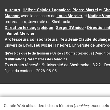
Auteurs
:
Hélène Cajolet-Laganière
,
Pierre Martel
et
Cha
Masson
, avec le concours de
Louis Mercier
et
Nadine Vin
professeurs, Université de Sherbrooke
Direction lexicographique
:
Serge D’Amico
-
Direction i
:
Benoit Mercier
Professeurs collaborateurs
:
feu Jean-Claude Boulange
Université Laval,
feu Michel Théoret
, Université de Sherbr
Qu’est-ce que le dictionnaire Usito ?
|
Contactez-nous
|
Conditio
d’utilisation
|
Paramètres des témoins
Tous droits réservés
©
Université de Sherbrooke |
3.2.2
- De
à jour du contenu :
2026-08-03
Ce site Web utilise des fichiers témoins (
cookies
) essentiels