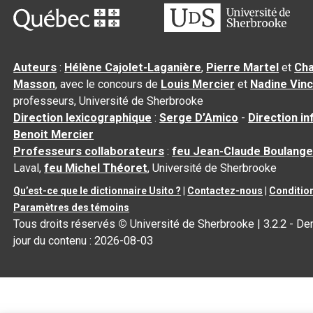
Auteurs
:
Hélène Cajolet-Laganière
,
Pierre Martel
et
Cha
Masson
, avec le concours de
Louis Mercier
et
Nadine Vin
professeurs, Université de Sherbrooke
Direction lexicographique
:
Serge D’Amico
-
Direction i
Benoit Mercier
Professeurs collaborateurs
:
feu Jean-Claude Boulange
Laval,
feu Michel Théoret
, Université de Sherbrooke
Qu’est-ce que le dictionnaire Usito ?
|
Contactez-nous
|
Condition
Paramètres des témoins
Tous droits réservés
©
Université de Sherbrooke |
3.2.2
- Der
jour du contenu :
2026-08-03