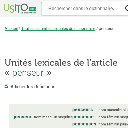
Accueil
/
Toutes les unités lexicales du dictionnaire
/
penseur
Unités lexicales de l’article
«
penseur
»
Afficher les définitions
penseurs
nom
masculin
plu
penseur
penseuse
nom
masculin
singulier
nom
féminin
singu
penseuses
nom
féminin
pluri