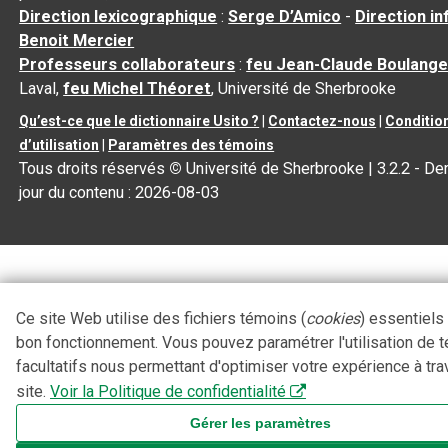
Direction lexicographique
:
Serge D’Amico
-
Direction i
Benoit Mercier
Professeurs collaborateurs
:
feu Jean-Claude Boulange
Laval,
feu Michel Théoret
, Université de Sherbrooke
Qu’est-ce que le dictionnaire Usito ?
|
Contactez-nous
|
Conditio
d’utilisation
|
Paramètres des témoins
Tous droits réservés
©
Université de Sherbrooke |
3.2.2
- Der
jour du contenu :
2026-08-03
Ce site Web utilise des fichiers témoins (
cookies
) essentiels
bon fonctionnement. Vous pouvez paramétrer l'utilisation de 
facultatifs nous permettant d'optimiser votre expérience à tra
site.
Voir la Politique de confidentialité
Gérer les paramètres