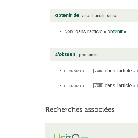
obtenir de
verbe
transitif direct
dans l’article «
obtenir
»
VOIR
s’obtenir
pronominal
pronom.
passif
dans l’article «
VOIR
pronom.
passif
dans l’article «
VOIR
Recherches associées