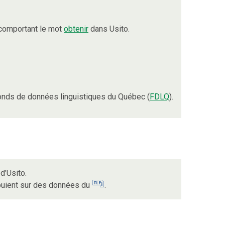
 comportant le mot
obtenir
dans Usito.
onds de données linguistiques du Québec (
FDLQ
).
d’Usito.
ppuient sur des données du
.