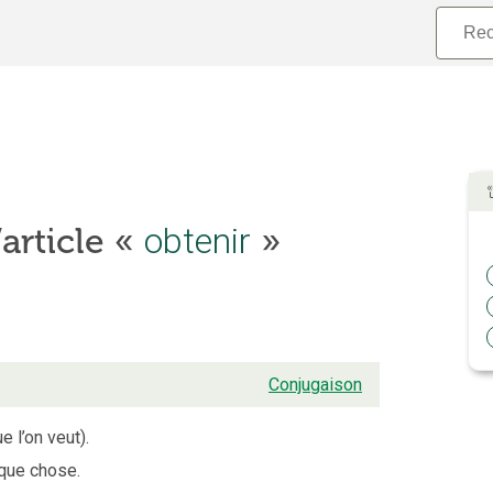
’article «
obtenir
»
Conjugaison
e l’on veut).
lque chose.