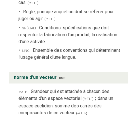
cas.
(
in
TLF
)
Règle, principe auquel on doit se référer pour
juger ou agir.
(
in
TLF
)
spécialt
Conditions, spécifications que doit
respecter la fabrication d’un produit, la réalisation
d’une activité.
ling.
Ensemble des conventions qui déterminent
l’usage général d’une langue.
norme d’un vecteur
nom
math.
Grandeur qui est attachée à chacun des
éléments d’un espace vectoriel
;
dans un
(
in
TLF
)
espace euclidien, somme des carrés des
composantes de ce vecteur.
(
in
TLF
)