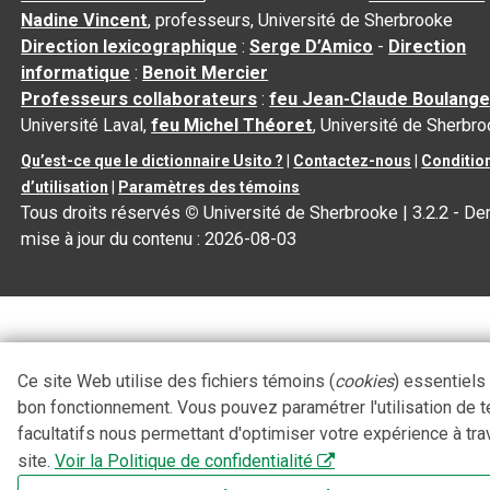
Nadine Vincent
, professeurs, Université de Sherbrooke
Direction lexicographique
:
Serge D’Amico
-
Direction
informatique
:
Benoit Mercier
Professeurs collaborateurs
:
feu Jean-Claude Boulange
Université Laval,
feu Michel Théoret
, Université de Sherbr
Qu’est-ce que le dictionnaire Usito ?
|
Contactez-nous
|
Conditio
d’utilisation
|
Paramètres des témoins
Tous droits réservés
©
Université de Sherbrooke |
3.2.2
- Der
mise à jour du contenu :
2026-08-03
Ce site Web utilise des fichiers témoins (
cookies
) essentiels
bon fonctionnement. Vous pouvez paramétrer l'utilisation de 
facultatifs nous permettant d'optimiser votre expérience à tra
site.
Voir la Politique de confidentialité