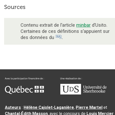
Sources
Contenu extrait de l’article
minbar
d’Usito.
Certaines de ces définitions s’appuient sur
des données du
.
Auteurs
:
Hélène Cajolet-Laganière
,
Pierre Martel
et
Chantal‑Édith Masson
, avec le concours de
Louis Mercier