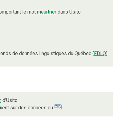
comportant le mot
meurtrier
dans Usito.
onds de données linguistiques du Québec (
FDLQ
).
r
d’Usito.
puient sur des données du
.