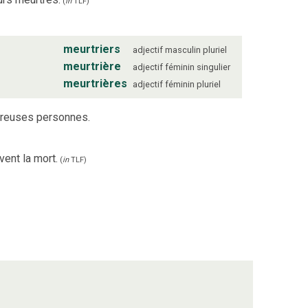
(
in
TLF
)
meurtriers
adjectif
masculin
pluriel
meurtrière
adjectif
féminin
singulier
meurtrières
adjectif
féminin
pluriel
breuses personnes.
ent la mort.
(
in
TLF
)