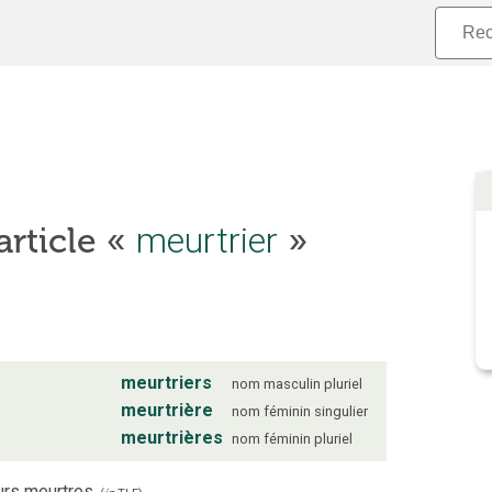
meurtrier
article «
»
meurtriers
nom
masculin
pluriel
meurtrière
nom
féminin
singulier
meurtrières
nom
féminin
pluriel
urs meurtres.