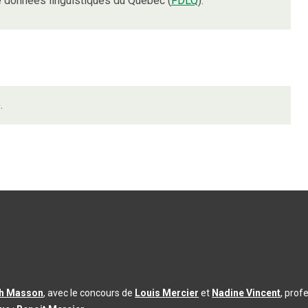
 données linguistiques du Québec (
FDLQ
).
.
th Masson
, avec le concours de
Louis Mercier
et
Nadine Vincent
, prof