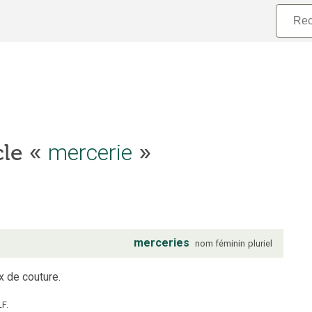
cle «
mercerie
»
merceries
nom
féminin
pluriel
x de couture.
LF.