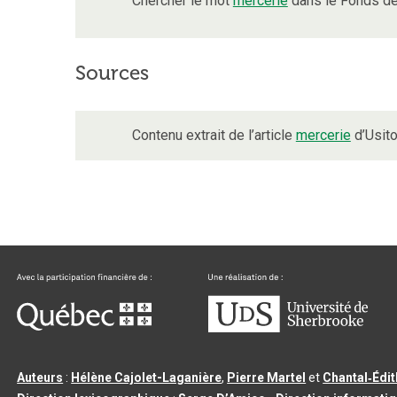
Chercher le mot
mercerie
dans le Fonds de
Sources
Contenu extrait de l’article
mercerie
d’Usito
Auteurs
:
Hélène Cajolet-Laganière
,
Pierre Martel
et
Chantal‑Édi