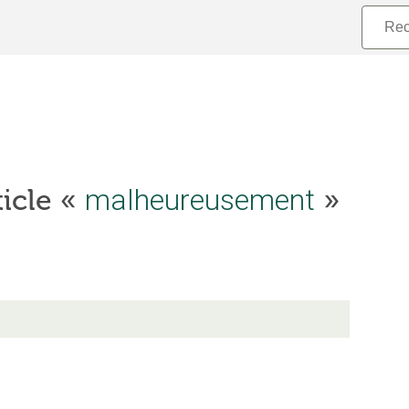
ticle «
malheureusement
»