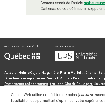
Contenu extrait de l’article
malheureus
Certaines de ces définitions s’appuie
Auteurs
:
Hélène Cajolet-Laganière
,
Pierre Martel
et
Chantal‑Édi
Direction lexicographique
:
Serge D’Amico
-
Direction informati
Professeurs collaborateurs
:
feu Jean-Claude Boulanger
, Univers
Qu’est-ce que le dictionnaire Usito ?
|
Contactez-nous
|
Condition
Ce site Web utilise des fichiers témoins (
cookies
) essent
Tous droits réservés
©
Université de Sherbrooke |
3.2.2
- Dernière mi
facultatifs nous permettant d'optimiser votre expérience à