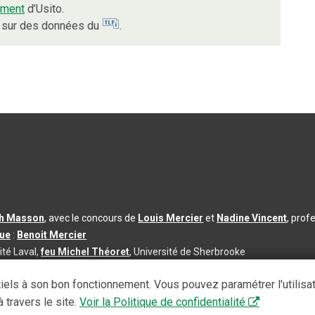
ement
d’Usito.
nt sur des données du
.
th Masson
, avec le concours de
Louis Mercier
et
Nadine Vincent
, prof
que
:
Benoit Mercier
ité Laval,
feu Michel Théoret
, Université de Sherbrooke
s d’utilisation
|
Paramètres des témoins
iels à son bon fonctionnement. Vous pouvez paramétrer l'utilisa
se à jour du contenu :
2026-08-03
 travers le site.
Voir la Politique de confidentialité