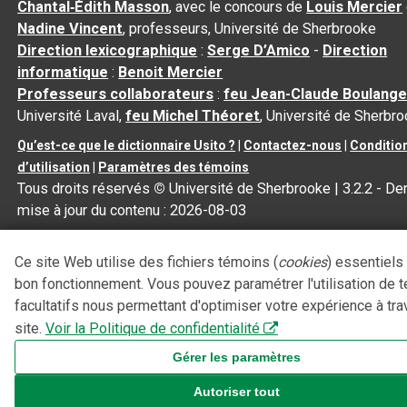
Chantal‑Édith Masson
, avec le concours de
Louis Mercier
Nadine Vincent
, professeurs, Université de Sherbrooke
Direction lexicographique
:
Serge D’Amico
-
Direction
informatique
:
Benoit Mercier
Professeurs collaborateurs
:
feu Jean-Claude Boulange
Université Laval,
feu Michel Théoret
, Université de Sherbr
Qu’est-ce que le dictionnaire Usito ?
|
Contactez-nous
|
Conditio
d’utilisation
|
Paramètres des témoins
Tous droits réservés
©
Université de Sherbrooke |
3.2.2
- Der
mise à jour du contenu :
2026-08-03
Ce site Web utilise des fichiers témoins (
cookies
) essentiels
bon fonctionnement. Vous pouvez paramétrer l'utilisation de 
facultatifs nous permettant d'optimiser votre expérience à tra
site.
Voir la Politique de confidentialité
Gérer les paramètres
Autoriser tout