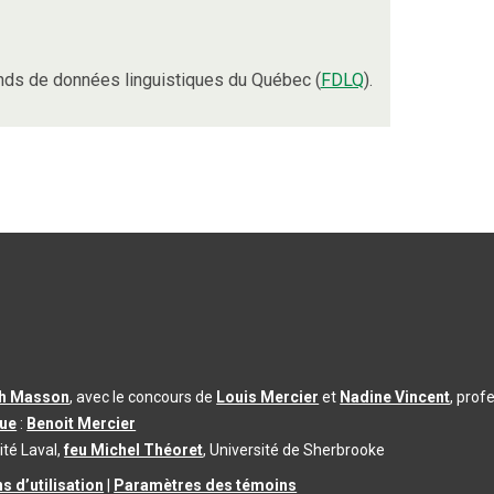
nds de données linguistiques du Québec (
FDLQ
).
th Masson
, avec le concours de
Louis Mercier
et
Nadine Vincent
, prof
que
:
Benoit Mercier
ité Laval,
feu Michel Théoret
, Université de Sherbrooke
s d’utilisation
|
Paramètres des témoins